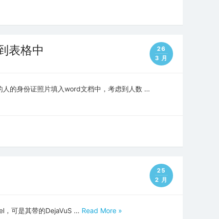
片到表格中
26
3 月
人的身份证照片填入word文档中，考虑到人数 …
25
2 月
el，可是其带的DejaVuS …
Read More »