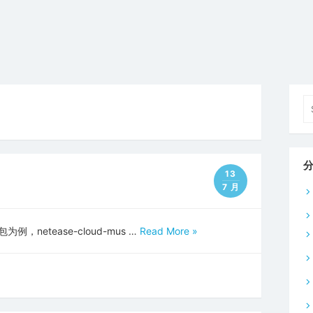
Se
fo
13
7 月
netease-cloud-mus …
Read More »