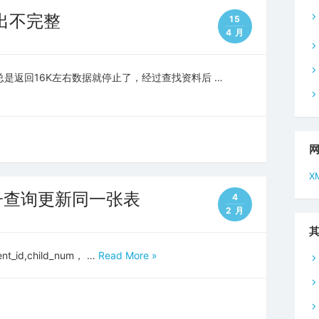
 输出不完整
15
4 月
是返回16K左右数据就停止了，经过查找资料后 …
X
使用子查询更新同一张表
4
2 月
_id,child_num， …
Read More »