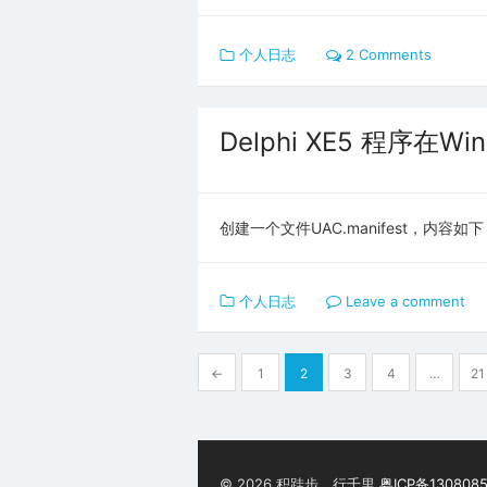
个人日志
2 Comments
Delphi XE5 程序在
创建一个文件UAC.manifest，内容如下： <
个人日志
Leave a comment
文
←
1
2
3
4
…
21
章
分
页
© 2026 积跬步，行千里
粤ICP备130808