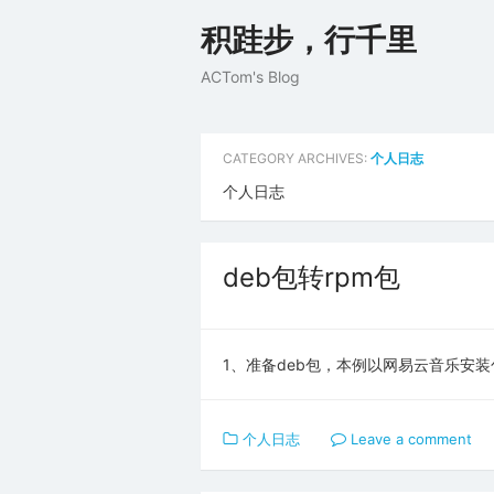
Skip
积跬步，行千里
to
content
ACTom's Blog
CATEGORY ARCHIVES:
个人日志
个人日志
deb包转rpm包
1、准备deb包，本例以网易云音乐安装包为例，
个人日志
Leave a comment