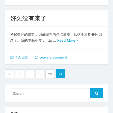
好久没有来了
拾起曾经的博客，记录现在的点点滴滴，从这个星期开始记
录了。我的电脑小屋：http …
Read More »
个人日志
Leave a comment
文
←
1
…
19
20
21
章
分
Search
Search
页
for: