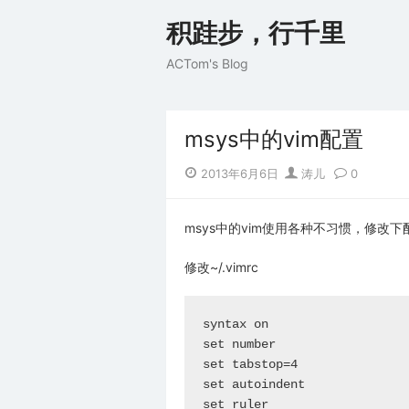
Skip
积跬步，行千里
to
content
ACTom's Blog
msys中的vim配置
Posted
Author
2013年6月6日
涛儿
0
on
msys中的vim使用各种不习惯，修改
修改~/.vimrc
syntax on

set number

set tabstop=4

set autoindent

set ruler
