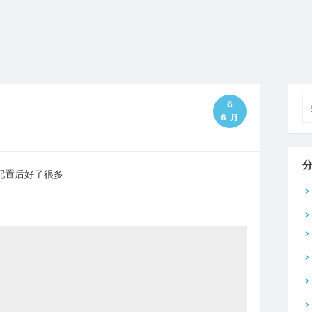
Se
6
fo
6 月
下配置后好了很多