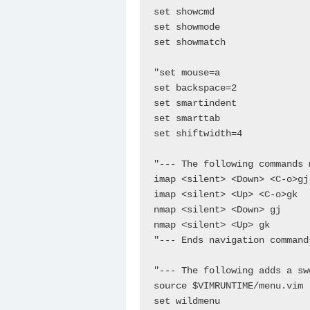
set showcmd

set showmode

set showmatch

"set mouse=a

set backspace=2

set smartindent

set smarttab

set shiftwidth=4

"--- The following commands 
imap <silent> <Down> <C-o>gj

imap <silent> <Up> <C-o>gk

nmap <silent> <Down> gj

nmap <silent> <Up> gk

"--- Ends navigation commands
"--- The following adds a sw
source $VIMRUNTIME/menu.vim

set wildmenu
