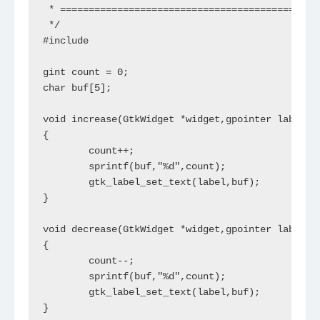
 * ==============================================
 */

#include

gint count = 0;

char buf[5];

void increase(GtkWidget *widget,gpointer label)

{

	count++;

	sprintf(buf,"%d",count);

	gtk_label_set_text(label,buf);

}

void decrease(GtkWidget *widget,gpointer label)

{

	count--;

	sprintf(buf,"%d",count);

	gtk_label_set_text(label,buf);

}
