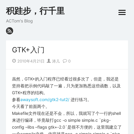
Skip
积跬步，行千里
to
open
content
menu
ACTom's Blog
GTK+入门
Posted
Author
2010年4月21日
涛儿
0
on
虽然，GTK+的入门程序已经看过很多次了，但是，我还是
坚持着把示例代码敲了一遍，只为更加熟悉这些函数，以及
GTK+程序的结构。
参看
awaysoft.com/gtk2-tut2/
进行练习。
今天看了前面两个。
Makefile文件现在还是不会，所以，我就写了个一行的shell
来进行编译，毕竟敲打gcc -o simple simple.c `pkg-
config –libs –flags gtk+-2.0`是很不方便的，这里我建立了
一个compile文件，内容就是gcc -o simple simple.c `pkg-