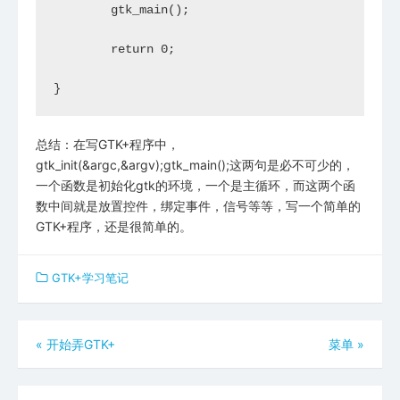
	gtk_main();

	return 0;

}
总结：在写GTK+程序中，
gtk_init(&argc,&argv);gtk_main();这两句是必不可少的，
一个函数是初始化gtk的环境，一个是主循环，而这两个函
数中间就是放置控件，绑定事件，信号等等，写一个简单的
GTK+程序，还是很简单的。
GTK+学习笔记
文
«
开始弄GTK+
菜单
»
章
导