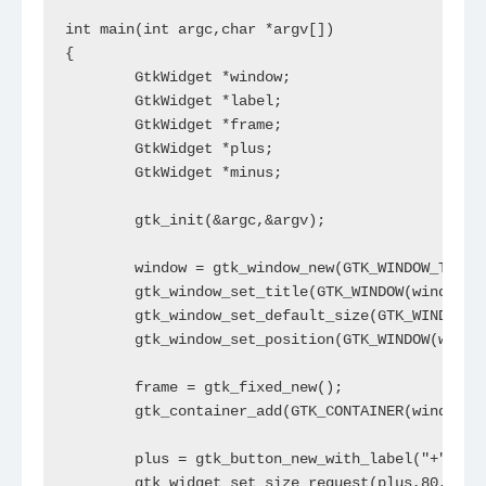
int main(int argc,char *argv[])

{

	GtkWidget *window;

	GtkWidget *label;

	GtkWidget *frame;

	GtkWidget *plus;

	GtkWidget *minus;

	gtk_init(&argc,&argv);

	window = gtk_window_new(GTK_WINDOW_TOPLEVEL);

	gtk_window_set_title(GTK_WINDOW(window),"Simple GTK+");

	gtk_window_set_default_size(GTK_WINDOW(window),230,180);

	gtk_window_set_position(GTK_WINDOW(window),GTK_WIN_POS_CENTER);

	frame = gtk_fixed_new();

	gtk_container_add(GTK_CONTAINER(window),frame);

	plus = gtk_button_new_with_label("+");

	gtk_widget_set_size_request(plus,80,35);
