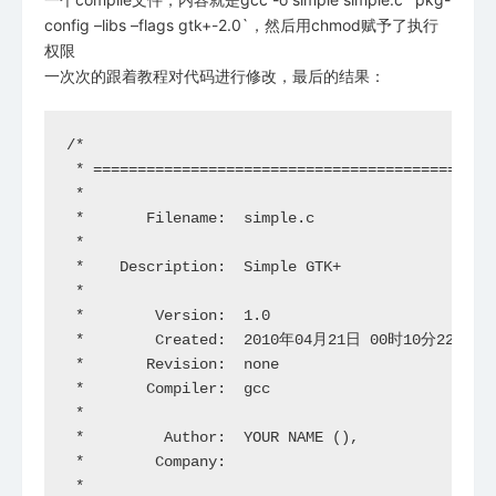
config –libs –flags gtk+-2.0`，然后用chmod赋予了执行
权限
一次次的跟着教程对代码进行修改，最后的结果：
/*

 * ==============================================
 *

 *       Filename:  simple.c

 *

 *    Description:  Simple GTK+  

 *

 *        Version:  1.0

 *        Created:  2010年04月21日 00时10分22秒

 *       Revision:  none

 *       Compiler:  gcc

 *

 *         Author:  YOUR NAME (), 

 *        Company:  

 *
