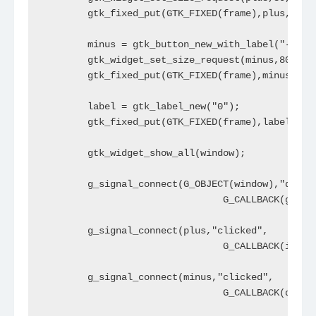
	gtk_fixed_put(GTK_FIXED(frame),plus,50,20);

	minus = gtk_button_new_with_label("-");

	gtk_widget_set_size_request(minus,80,35);

	gtk_fixed_put(GTK_FIXED(frame),minus,50,80);

	label = gtk_label_new("0");

	gtk_fixed_put(GTK_FIXED(frame),label,190,58);

	gtk_widget_show_all(window);

	g_signal_connect(G_OBJECT(window),"destroy",

				G_CALLBACK(gtk_main_quit),NULL);

	g_signal_connect(plus,"clicked",

				G_CALLBACK(increase),label);

	g_signal_connect(minus,"clicked",

				G_CALLBACK(decrease),label);
