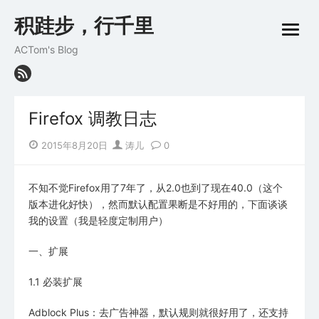
Skip
积跬步，行千里
to
open
content
menu
ACTom's Blog
Firefox 调教日志
Posted
Author
2015年8月20日
涛儿
0
on
不知不觉Firefox用了7年了，从2.0也到了现在40.0（这个
版本进化好快），然而默认配置果断是不好用的，下面谈谈
我的设置（我是轻度定制用户）
一、扩展
1.1 必装扩展
Adblock Plus：去广告神器，默认规则就很好用了，还支持