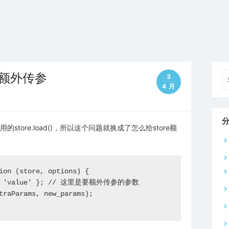
Se
bar额外传参
3
fo
4 月
用的store.load()，所以这个问题就换成了怎么给store额
。
ion (store, options) {

ame: 'value' }; // 这里是要额外传参的参数

traParams, new_params);
