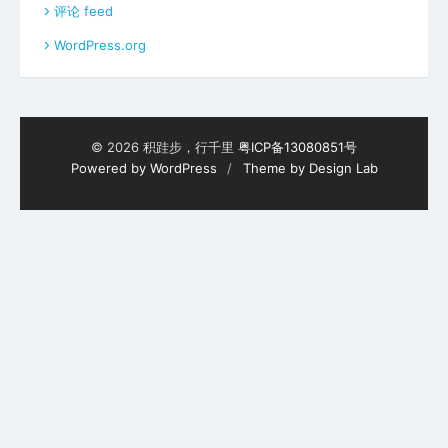
评论 feed
WordPress.org
© 2026 积跬步，行千里
粤ICP备13080851号
Powered by WordPress
/
Theme by Design Lab