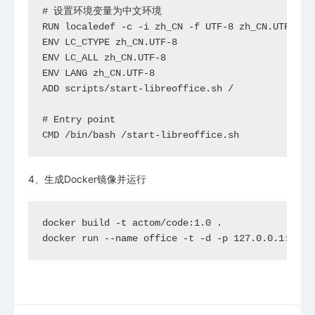
# 设置环境变量为中文环境

RUN localedef -c -i zh_CN -f UTF-8 zh_CN.UTF-8

ENV LC_CTYPE zh_CN.UTF-8

ENV LC_ALL zh_CN.UTF-8

ENV LANG zh_CN.UTF-8

ADD scripts/start-libreoffice.sh /

# Entry point

4、生成Docker镜像并运行
docker build -t actom/code:1.0 .

docker run --name office -t -d -p 127.0.0.1:9980