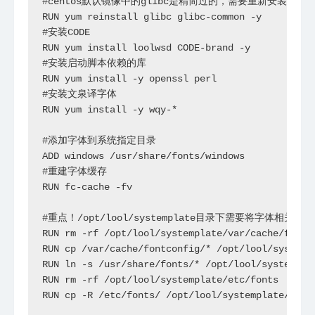
#centos默认镜像中的glibc是精简过的，需要重新安装

RUN yum reinstall glibc glibc-common -y

#安装CODE

RUN yum install loolwsd CODE-brand -y

#安装启动脚本依赖的库

RUN yum install -y openssl perl 

#安装文泉译字体

RUN yum install -y wqy-*

#添加字体到系统指定目录

ADD windows /usr/share/fonts/windows

#重建字体缓存

RUN fc-cache -fv

#重点！/opt/lool/systemplate目录下需要将
RUN rm -rf /opt/lool/systemplate/var/cache/fontco
RUN cp /var/cache/fontconfig/* /opt/lool/systempl
RUN ln -s /usr/share/fonts/* /opt/lool/systemplat
RUN rm -rf /opt/lool/systemplate/etc/fonts

RUN cp -R /etc/fonts/ /opt/lool/systemplate/etc/f