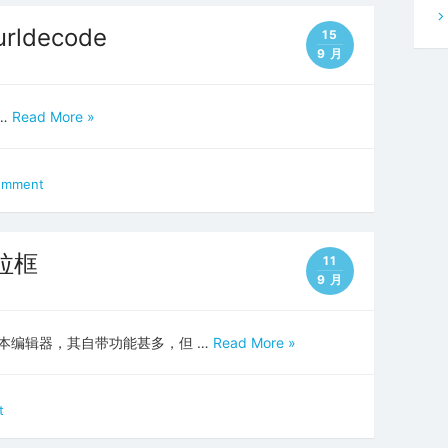
 urldecode
15
9 月
 …
Read More »
omment
下拉框
11
9 月
pt富文本编辑器，其自带功能甚多，但 …
Read More »
t