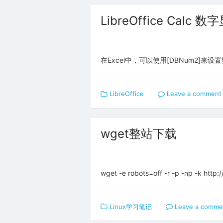
LibreOffice Cal
在Excel中，可以使用[DBNum2]来设置
LibreOffice
Leave a comment
wget整站下载
wget -e robots=off -r -p -np -k http:
Linux学习笔记
Leave a comme