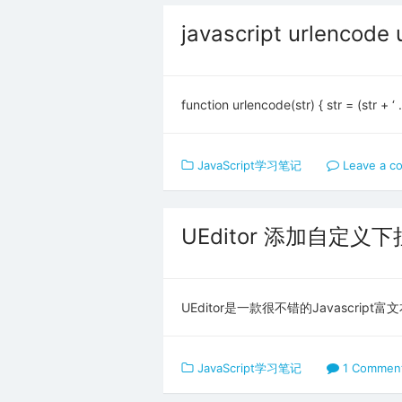
javascript urlencode
function urlencode(str) { str = (str + ‘
JavaScript学习笔记
Leave a c
UEditor 添加自定义
UEditor是一款很不错的Javascri
JavaScript学习笔记
1 Commen