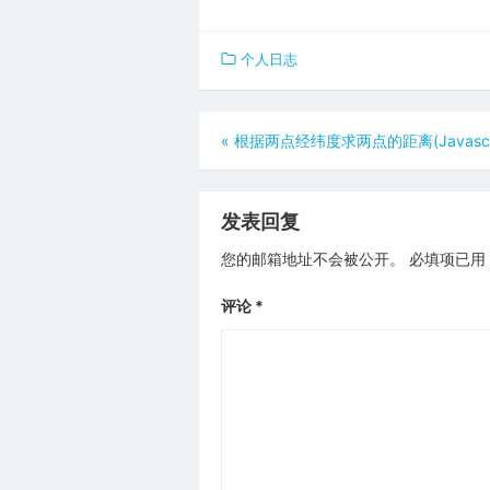
个人日志
文
«
根据两点经纬度求两点的距离(Javascri
章
导
发表回复
航
您的邮箱地址不会被公开。
必填项已用
评论
*