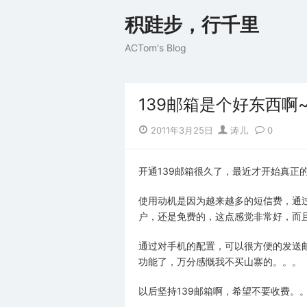
Skip
积跬步，行千里
to
content
ACTom's Blog
139邮箱是个好东西啊~
Posted
Author
2011年3月25日
涛儿
0
on
开通139邮箱很久了，最近才开始真正
使用动机是因为越来越多的短信费，通过
户，还是免费的，这点感觉非常好，而
通过对手机的配置，可以很方便的发送
功能了，万分感慨我不买山寨的。。。
以后坚持139邮箱啊，希望不要收费。