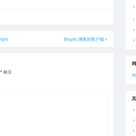
pt)
Blogilo,博客的客户端
»
*
标注
X