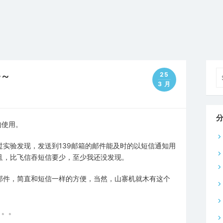
Se
~
25
fo
3 月
的使用。
实验发现，发送到139邮箱的邮件能及时的以短信通知用
且，比飞信吞短信要少，至少我还没发现。
邮件，简直和短信一样的方便，当然，山寨机就木有这个
。。。