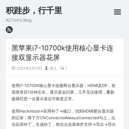
Skip
积跬步，行千里
to
open
content
menu
ACTom's Blog
黑苹果i7-10700k使用核心显卡连
接双显示器花屏
Posted
Author
2021年5月11日
涛儿
1
on
使用i7-10700K核心显卡连接两台显示器：HDMI及DP，发
现登录后1分钟左右，显示器会闪屏，几乎无法使用，重新
拔插任意一台显示器后可恢复正常。
使用Hackintool->应用补丁->接口，找到HDMI那台显示器
的记录，将下方CNConnectorAlwaysConnected勾上，点
击应用补丁，生成补丁，然后点击菜单栏文件->导出->导出