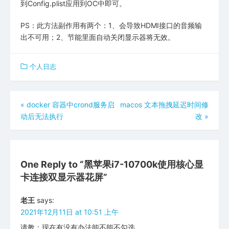
到Config.plist应用到OC中即可。
PS：此方法副作用有两个：1、会导致HDMI接口的音频输
出不可用；2、节能里面自动关闭显示器将无效。
个人日志
文
«
docker 容器中crond服务启
macos 文本拖拽延迟时间修
动后无法执行
改
»
章
导
航
One Reply to “黑苹果i7-10700k使用核心显
卡连接双显示器花屏”
老王
says:
2021年12月11日 at 10:51 上午
请教：现在有没有办法能不能不勾选