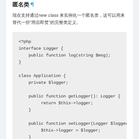
匿名类
¶
现在支持通过
new class
来实例化一个匿名类，这可以用来
替代一些“用后即焚”的完整类定义。
<?php

interface Logger {

    public function log(string $msg);

}

class Application {

    private $logger;

    public function getLogger(): Logger {

         return $this->logger;

    }

    public function setLogger(Logger $logger) {

         $this->logger = $logger;

    }
