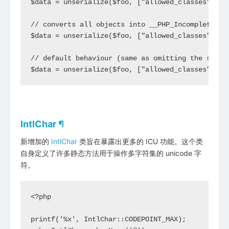
$data = unserialize($foo, ["allowed_classes" => f
// converts all objects into __PHP_Incomplete_Cla
$data = unserialize($foo, ["allowed_classes" => [
// default behaviour (same as omitting the second
$data = unserialize($foo, ["allowed_classes" => 
IntlChar
¶
新增加的
IntlChar
类旨在暴露出更多的 ICU 功能。这个类
自身定义了许多静态方法用于操作多字符集的 unicode 字
符。
<?php

printf('%x', IntlChar::CODEPOINT_MAX);
