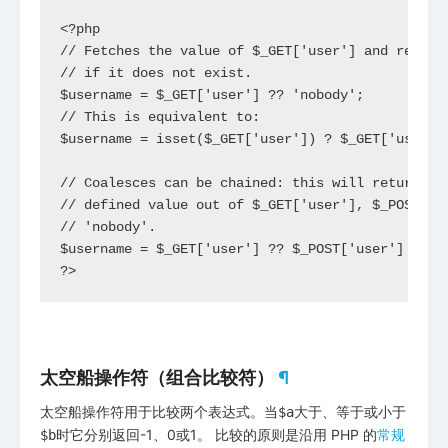
<?php

// Fetches the value of $_GET['user'] and returns
// if it does not exist.

$username = $_GET['user'] ?? 'nobody';

// This is equivalent to:

$username = isset($_GET['user']) ? $_GET['user'] 
// Coalesces can be chained: this will return the
// defined value out of $_GET['user'], $_POST['us
// 'nobody'.

$username = $_GET['user'] ?? $_POST['user'] ?? 'n
?>
太空船操作符（组合比较符）
¶
太空船操作符用于比较两个表达式。当
大于、等于或小于
$a
时它分别返回-1、0或1。 比较的原则是沿用 PHP 的
常规
$b