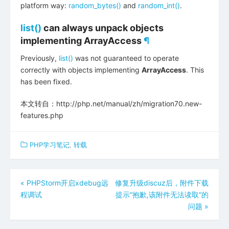
platform way:
random_bytes()
and
random_int()
.
list()
can always unpack objects
implementing
ArrayAccess
¶
Previously,
list()
was not guaranteed to operate
correctly with objects implementing
ArrayAccess
. This
has been fixed.
本文转自：http://php.net/manual/zh/migration70.new-
features.php
PHP学习笔记
,
转载
文
«
PHPStorm开启xdebug远
修复升级discuz后，附件下载
程调试
提示“抱歉,该附件无法读取”的
章
问题
»
导
航