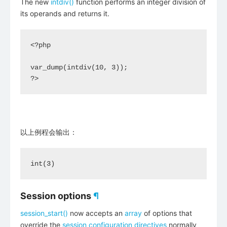
The new
intdiv()
function performs an integer division of
its operands and returns it.
<?php

var_dump(intdiv(10, 3));

?>
以上例程会输出：
Session options
¶
session_start()
now accepts an
array
of options that
override the
session configuration directives
normally