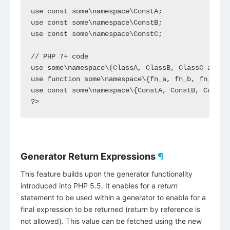
use const some\namespace\ConstA;

use const some\namespace\ConstB;

use const some\namespace\ConstC;

// PHP 7+ code

use some\namespace\{ClassA, ClassB, ClassC as C};
use function some\namespace\{fn_a, fn_b, fn_c};

use const some\namespace\{ConstA, ConstB, ConstC}
?>
Generator Return Expressions
¶
This feature builds upon the generator functionality
introduced into PHP 5.5. It enables for a
return
statement to be used within a generator to enable for a
final expression to be returned (return by reference is
not allowed). This value can be fetched using the new