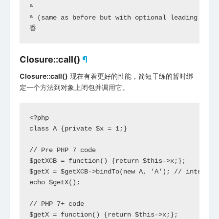
ª

ª (same as before but with optional leading 0's)

Closure::call()
¶
Closure::call()
现在有着更好的性能，简短干练的暂时绑
定一个方法到对象上闭包并调用它。
<?php

class A {private $x = 1;}

// Pre PHP 7 code

$getXCB = function() {return $this->x;};

$getX = $getXCB->bindTo(new A, 'A'); // intermedi
echo $getX();

// PHP 7+ code

$getX = function() {return $this->x;};
