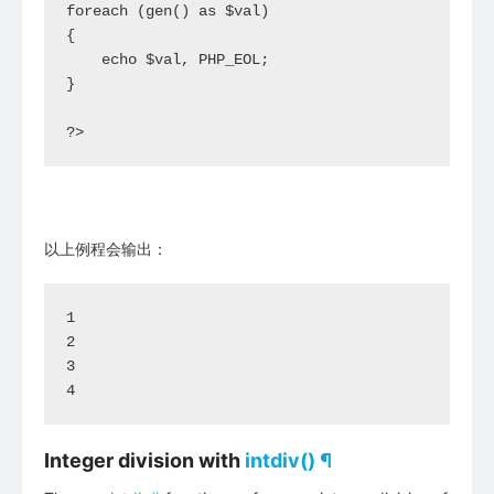
foreach (gen() as $val)

{

    echo $val, PHP_EOL;

}

?>
以上例程会输出：
1

2

3

Integer division with
intdiv()
¶