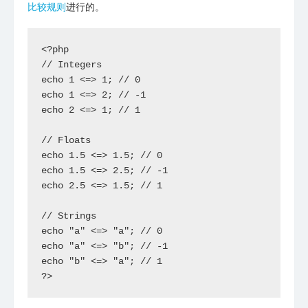
比较规则
进行的。
<?php

// Integers

echo 1 <=> 1; // 0

echo 1 <=> 2; // -1

echo 2 <=> 1; // 1

// Floats

echo 1.5 <=> 1.5; // 0

echo 1.5 <=> 2.5; // -1

echo 2.5 <=> 1.5; // 1

// Strings

echo "a" <=> "a"; // 0

echo "a" <=> "b"; // -1

echo "b" <=> "a"; // 1

?>