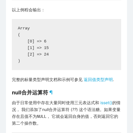
以上例程会输出：
Array

(

    [0] => 6

    [1] => 15

    [2] => 24

完整的标量类型声明文档和示例可参见
返回值类型声明
.
null合并运算符
¶
由于日常使用中存在大量同时使用三元表达式和
isset()
的情
况， 我们添加了null合并运算符 (
??
) 这个语法糖。如果变量
存在且值不为
， 它就会返回自身的值，否则返回它的
NULL
第二个操作数。