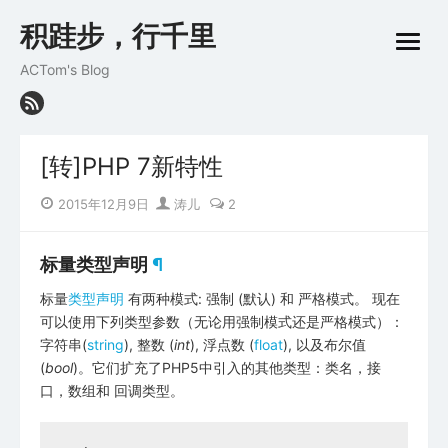
Skip
积跬步，行千里
to
open
content
menu
ACTom's Blog
[转]PHP 7新特性
Posted
Author
2015年12月9日
涛儿
2
on
标量类型声明
¶
标量
类型声明
有两种模式: 强制 (默认) 和 严格模式。 现在
可以使用下列类型参数（无论用强制模式还是严格模式）：
字符串(
string
), 整数 (
int
), 浮点数 (
float
), 以及布尔值
(
bool
)。它们扩充了PHP5中引入的其他类型：类名，接
口，
数组
和
回调类型
。