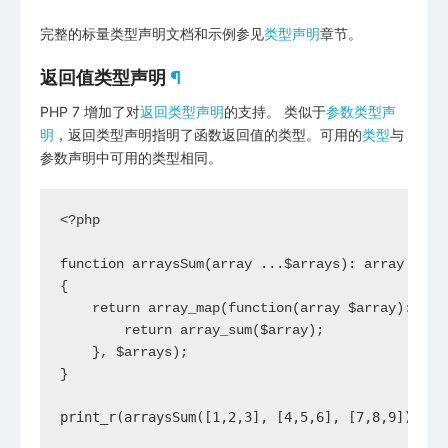
完整的标量类型声明文档和示例参见
类型声明
章节。
返回值类型声明
¶
PHP 7 增加了对
返回类型声明
的支持。 类似于
参数类型声
明
，返回类型声明指明了函数返回值的类型。可用的
类型
与
参数声明中可用的类型相同。
<?php

function arraysSum(array ...$arrays): array

{

    return array_map(function(array $array): int 
        return array_sum($array);

    }, $arrays);

}

print_r(arraysSum([1,2,3], [4,5,6], [7,8,9])); 