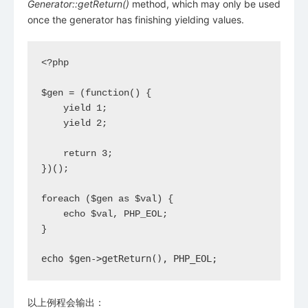
Generator::getReturn()
method, which may only be used
once the generator has finishing yielding values.
<?php

$gen = (function() {

    yield 1;

    yield 2;

    return 3;

})();

foreach ($gen as $val) {

    echo $val, PHP_EOL;

echo $gen->getReturn(), PHP_EOL; 
以上例程会输出：