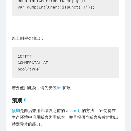
echo IntlChar::charName('@');

var_dump(IntlChar::ispunct('!'));
以上例程会输出：
10ffff

COMMERCIAL AT

若要使用此类，请先安装
Intl
扩展
预期
¶
预期
是向后兼用并增强之前的
assert()
的方法。 它使得在
生产环境中启用断言为零成本，并且提供当断言失败时抛出
特定异常的能力。