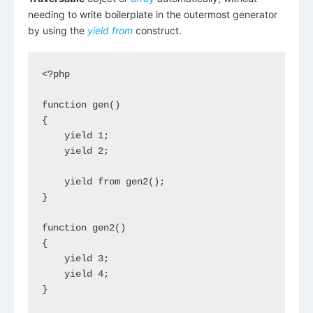
needing to write boilerplate in the outermost generator
by using the
yield from
construct.
<?php

function gen()

{

    yield 1;

    yield 2;

    yield from gen2();

}

function gen2()

{

    yield 3;

    yield 4;

}
