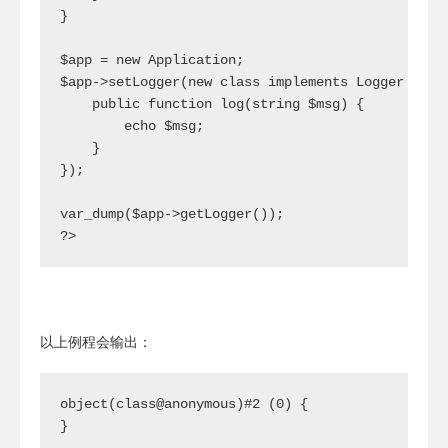
}

$app = new Application;

$app->setLogger(new class implements Logger {

    public function log(string $msg) {

        echo $msg;

    }

});

var_dump($app->getLogger());

?>
以上例程会输出：
object(class@anonymous)#2 (0) {
