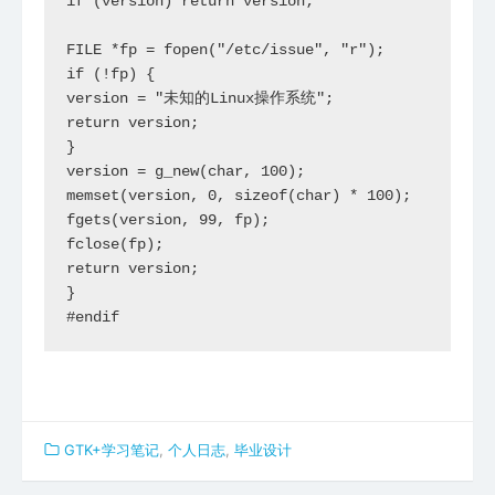
if (version) return version;

FILE *fp = fopen("/etc/issue", "r");

if (!fp) {

version = "未知的Linux操作系统";

return version;

}

version = g_new(char, 100);

memset(version, 0, sizeof(char) * 100);

fgets(version, 99, fp);

fclose(fp);

return version;

}

#endif
GTK+学习笔记
,
个人日志
,
毕业设计