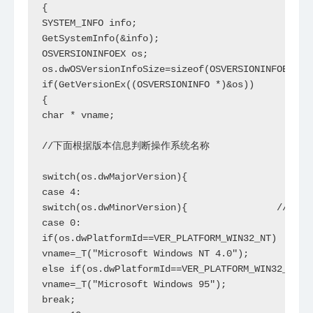
{

SYSTEM_INFO info;                            
GetSystemInfo(&info);                        
OSVERSIONINFOEX os;

os.dwOSVersionInfoSize=sizeof(OSVERSIONINFOE
if(GetVersionEx((OSVERSIONINFO *)&os))     
{

char * vname;

//下面根据版本信息判断操作系统名称

switch(os.dwMajorVersion){                   
case 4:

switch(os.dwMinorVersion){                //判
case 0:

if(os.dwPlatformId==VER_PLATFORM_WIN32_NT)

vname=_T("Microsoft Windows NT 4.0");          
else if(os.dwPlatformId==VER_PLATFORM_WIN32_WINDO
vname=_T("Microsoft Windows 95");

break;
