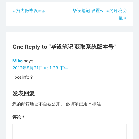
文
«
努力做毕设ing..
毕设笔记 设置wine的环境变
量
»
章
导
航
One Reply to “毕设笔记 获取系统版本号”
Mike
says:
2012年8月21日 at 1:38 下午
libosinfo ?
发表回复
您的邮箱地址不会被公开。
必填项已用
*
标注
评论
*