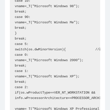
case 10:

vname=_T("Microsoft Windows 98");

break;

case 90:

vname=_T("Microsoft Windows Me");

break;

}

break;

case 5:

switch(os.dwMinorVersion){               //再比较
case 0:

vname=_T("Microsoft Windows 2000");            
break;

case 1:

vname=_T("Microsoft Windows XP");              
break;

case 2:

if(os.wProductType==VER_NT_WORKSTATION &&

info.wProcessorArchitecture==PROCESSOR_ARCHITECTU
vname=_T("Microsoft Windows XP Professional x64 E