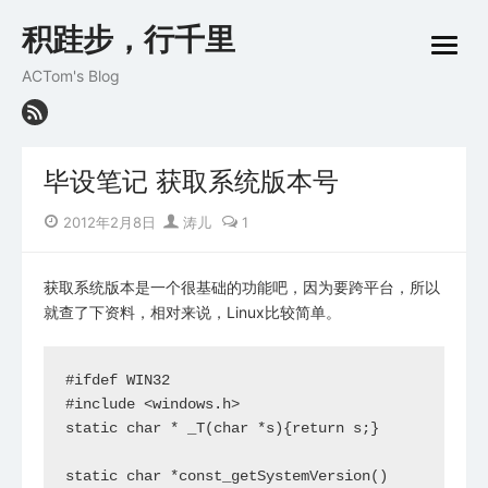
Skip
积跬步，行千里
to
open
content
menu
ACTom's Blog
毕设笔记 获取系统版本号
Posted
Author
2012年2月8日
涛儿
1
on
获取系统版本是一个很基础的功能吧，因为要跨平台，所以
就查了下资料，相对来说，Linux比较简单。
#ifdef WIN32

#include <windows.h>

static char * _T(char *s){return s;}

static char *const_getSystemVersion()
