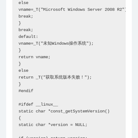
else

vname=_T("Microsoft Windows Server 2008 R2");

break;

}

break;

default:

vname=_T("未知Windows操作系统");

}

return vname;

}

else

return _T("获取系统版本失败！");

}

#endif

#ifdef __linux__

static char *const_getSystemVersion()

{

static char *version = NULL;
