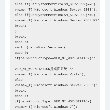
else if(GetSystemMetrics(SM_SERVERR2)==0)

vname=_T("Microsoft Windows Server 2003");    
else if(GetSystemMetrics(SM_SERVERR2)!=0)

vname=_T("Microsoft Windows Server 2003 R2");

break;

}

break;

case 6:

switch(os.dwMinorVersion){

case 0:

if(os.wProductType==VER_NT_WORKSTATION)/*

VER_NT_WORKSTATION是桌面系统 */

vname=_T("Microsoft Windows Vista");

else

vname=_T("Microsoft Windows Server 2008");    
break;

case 1:

if(os.wProductType==VER_NT_WORKSTATION)

vname=_T("Microsoft Windows 7");
