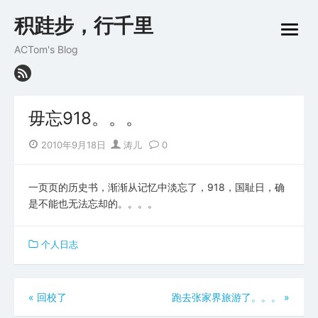
Skip
积跬步，行千里
to
open
content
menu
ACTom's Blog
毋忘918。。。
Posted
Author
2010年9月18日
涛儿
0
on
一页页的历史书，渐渐从记忆中淡忘了，918，国耻日，确
是不能也无法忘却的。。。。
个人日志
文
«
回校了
跑去张家界旅游了。。。
»