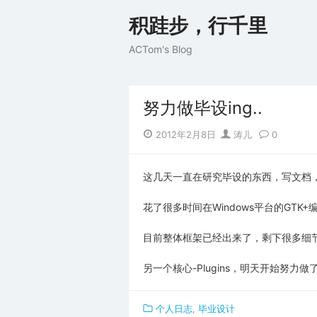
Skip
积跬步，行千里
to
content
ACTom's Blog
努力做毕设ing..
Posted
Author
2012年2月8日
涛儿
0
on
这几天一直在研究毕设的东西，写文档
花了很多时间在Windows平台的GT
目前整体框架已经出来了，剩下很多细
另一个核心-Plugins，明天开始努力做
个人日志
,
毕业设计