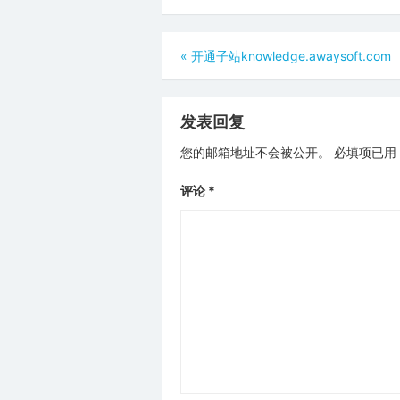
文
«
开通子站knowledge.awaysoft.com
章
导
发表回复
航
您的邮箱地址不会被公开。
必填项已用
评论
*