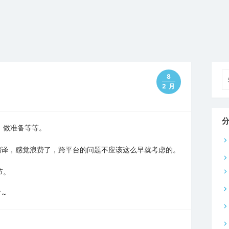
Se
8
fo
2 月
，做准备等等。
K+编译，感觉浪费了，跨平台的问题不应该这么早就考虑的。
节。
了~