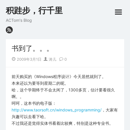
Skip
积跬步，行千里
to
open
content
menu
ACTom's Blog
书到了。。。
Posted
Author
2009年3月1日
涛儿
0
on
前天购买的《Windows程序设计》今天居然就到了。
本来还以为要等到星期二的呢。
哈，这个学期终于不会太闲了，1300多页，估计要看很久
啊。。
呵呵，这本书的电子版：
http://www.taorsoft.cn/windows_programming/
，大家有
兴趣可以去看下哈。
不过我还是觉得实体书看着比较爽，特别是这种专业书。