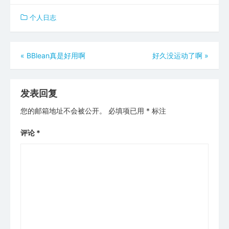
个人日志
文
«
BBlean真是好用啊
好久没运动了啊
»
章
导
发表回复
航
您的邮箱地址不会被公开。
必填项已用
*
标注
评论
*